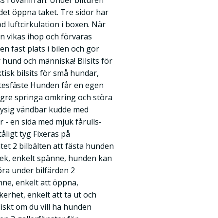
s i ovanifrån. Under bilturen
et öppna taket. Tre sidor har
d luftcirkulation i boxen. När
en vikas ihop och förvaras
n fast plats i bilen och gör
 hund och människa! Bilsits för
tisk bilsits för små hundar,
tesfäste Hunden får en egen
ängre springa omkring och störa
mysig vändbar kudde med
 - en sida med mjuk fårulls-
tåligt tyg Fixeras på
tet 2 bilbälten att fästa hunden
lek, enkelt spänne, hunden kan
ra under bilfärden 2
ne, enkelt att öppna,
erhet, enkelt att ta ut och
aliskt om du vill ha hunden