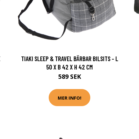
X
TIAKI SLEEP & TRAVEL BÄRBAR BILSITS - L
50 X B 42 X H 42 CM
589 SEK
MER INFO!