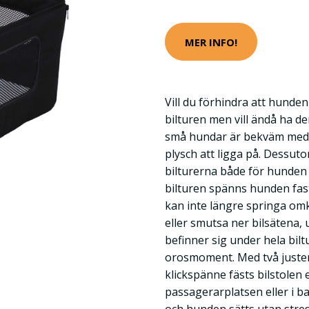
MER INFO!
Vill du förhindra att hunde
bilturen men vill ändå ha de
små hundar är bekväm med 
plysch att ligga på. Dessu
bilturerna både för hunden
bilturen spänns hunden fast
kan inte längre springa omk
eller smutsa ner bilsätena, 
befinner sig under hela bilt
orosmoment. Med två juster
klickspänne fästs bilstolen
passagerarplatsen eller i b