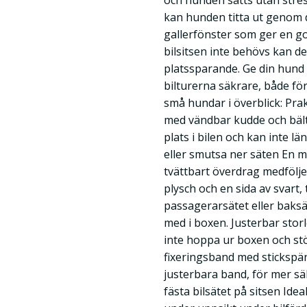
och hunden sätts utan stres
kan hunden titta ut genom d
gallerfönster som ger en go
bilsitsen inte behövs kan d
platssparande. Ge din hund e
bilturerna säkrare, både för
små hundar i överblick: Prak
med vändbar kudde och bäl
plats i bilen och kan inte l
eller smutsa ner säten En 
tvättbart överdrag medföljer
plysch och en sida av svart, 
passagerarsätet eller baksä
med i boxen. Justerbar stor
inte hoppa ur boxen och stö
fixeringsband med stickspän
justerbara band, för mer säk
fästa bilsätet på sitsen Ide