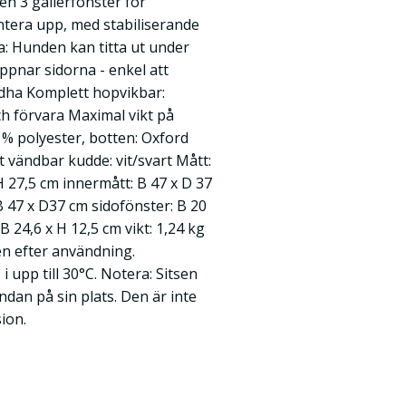
en 3 gallerfönster för
ontera upp, med stabiliserande
: Hunden kan titta ut under
ppnar sidorna - enkel att
dha Komplett hopvikbar:
ch förvara Maximal vikt på
 % polyester, botten: Oxford
rt vändbar kudde: vit/svart Mått:
 H 27,5 cm innermått: B 47 x D 37
B 47 x D37 cm sidofönster: B 20
B 24,6 x H 12,5 cm vikt: 1,24 kg
en efter användning.
 upp till 30°C. Notera: Sitsen
ndan på sin plats. Den är inte
sion.