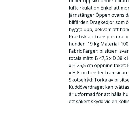
under uppsikt under bilfärd
luftcirkulation Enkel att m
järnstänger Öppen ovansida
bilfärden Dragkedjor som ö
bygga upp, bekväm att han
Praktisk att transportera o
hunden: 19 kg Material: 100
Fabric Färger: bilsitsen: sva
totala mått: B 47,5 x D 38 x
x H 25,5 cm öppning taket: 
x H 8 cm fönster framsidan: 
Skötselråd: Torka av bilsits
Kuddöverdraget kan tvättas i
är utformad för att hålla hu
ett säkert skydd vid en kolli