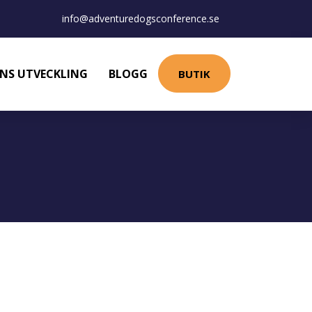
info@adventuredogsconference.se
NS UTVECKLING
BLOGG
BUTIK