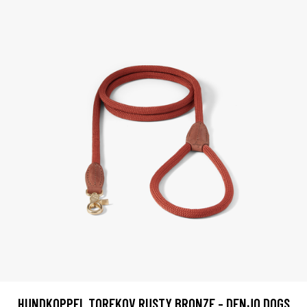
HUNDKOPPEL TOREKOV RUSTY BRONZE - DENJO DOGS