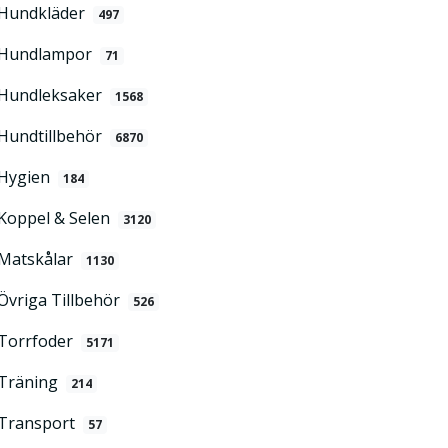
Hundkläder
497
Hundlampor
71
Hundleksaker
1568
Hundtillbehör
6870
Hygien
184
Koppel & Selen
3120
Matskålar
1130
Övriga Tillbehör
526
Torrfoder
5171
Träning
214
Transport
57