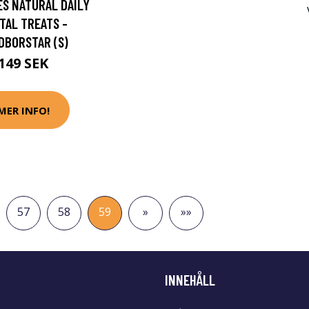
S NATURAL DAILY
TAL TREATS -
DBORSTAR (S)
149 SEK
MER INFO!
57
58
59
»
»»
INNEHÅLL