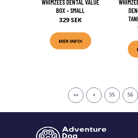
WHIMZEES DENTAL VALUE
WHIMZEE
BOX - SMALL
DEN
TAN
329 SEK
MER INFO!
««
«
55
56