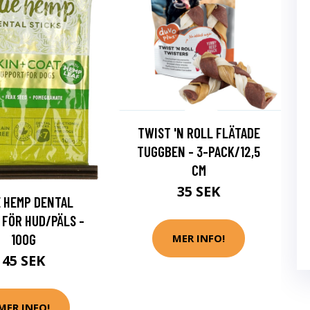
TWIST 'N ROLL FLÄTADE
TUGGBEN - 3-PACK/12,5
CM
35 SEK
 HEMP DENTAL
 FÖR HUD/PÄLS -
100G
MER INFO!
45 SEK
MER INFO!