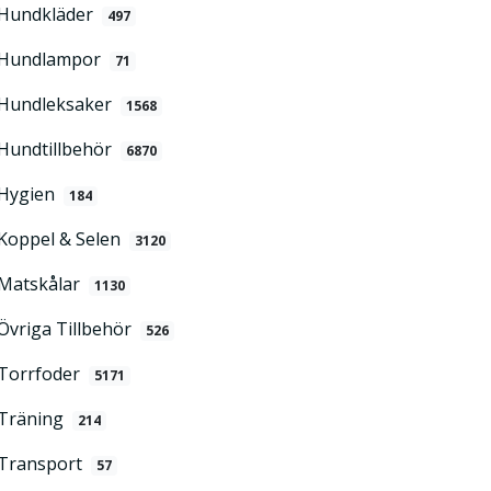
Hundkläder
497
Hundlampor
71
Hundleksaker
1568
Hundtillbehör
6870
Hygien
184
Koppel & Selen
3120
Matskålar
1130
Övriga Tillbehör
526
Torrfoder
5171
Träning
214
Transport
57