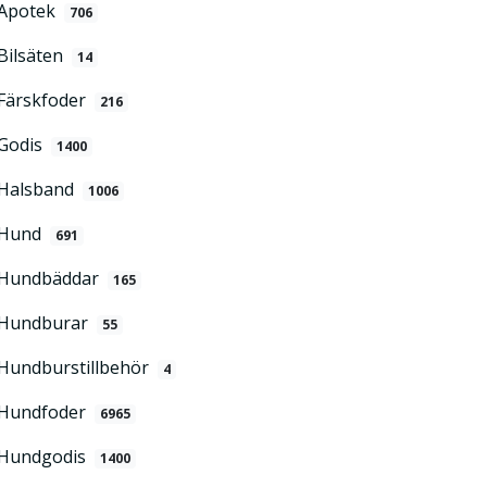
Apotek
706
Bilsäten
14
Färskfoder
216
Godis
1400
Halsband
1006
Hund
691
Hundbäddar
165
Hundburar
55
Hundburstillbehör
4
Hundfoder
6965
Hundgodis
1400