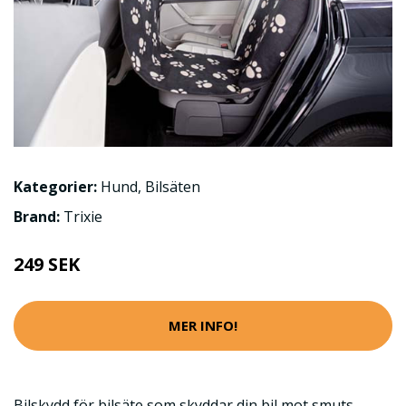
Kategorier:
Hund
,
Bilsäten
Brand:
Trixie
249 SEK
MER INFO!
Bilskydd för bilsäte som skyddar din bil mot smuts,