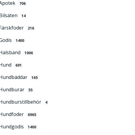
Apotek
706
Bilsäten
14
Färskfoder
216
Godis
1400
Halsband
1006
Hund
691
Hundbäddar
165
Hundburar
55
Hundburstillbehör
4
Hundfoder
6965
Hundgodis
1400