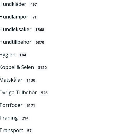
Hundkläder
497
Hundlampor
71
Hundleksaker
1568
Hundtillbehör
6870
Hygien
184
Koppel & Selen
3120
Matskålar
1130
Övriga Tillbehör
526
Torrfoder
5171
Träning
214
Transport
57