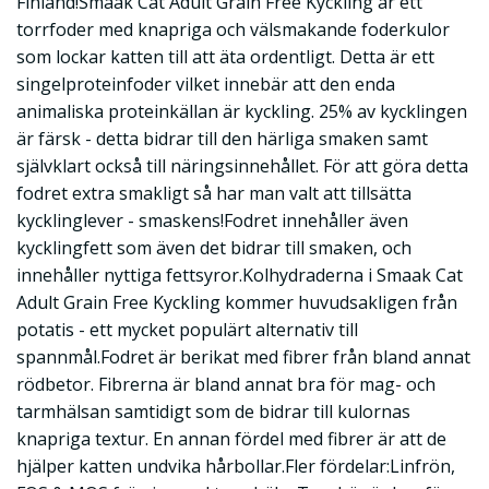
Finland!Smaak Cat Adult Grain Free Kyckling är ett
torrfoder med knapriga och välsmakande foderkulor
som lockar katten till att äta ordentligt. Detta är ett
singelproteinfoder vilket innebär att den enda
animaliska proteinkällan är kyckling. 25% av kycklingen
är färsk - detta bidrar till den härliga smaken samt
självklart också till näringsinnehållet. För att göra detta
fodret extra smakligt så har man valt att tillsätta
kycklinglever - smaskens!Fodret innehåller även
kycklingfett som även det bidrar till smaken, och
innehåller nyttiga fettsyror.Kolhydraderna i Smaak Cat
Adult Grain Free Kyckling kommer huvudsakligen från
potatis - ett mycket populärt alternativ till
spannmål.Fodret är berikat med fibrer från bland annat
rödbetor. Fibrerna är bland annat bra för mag- och
tarmhälsan samtidigt som de bidrar till kulornas
knapriga textur. En annan fördel med fibrer är att de
hjälper katten undvika hårbollar.Fler fördelar:Linfrön,