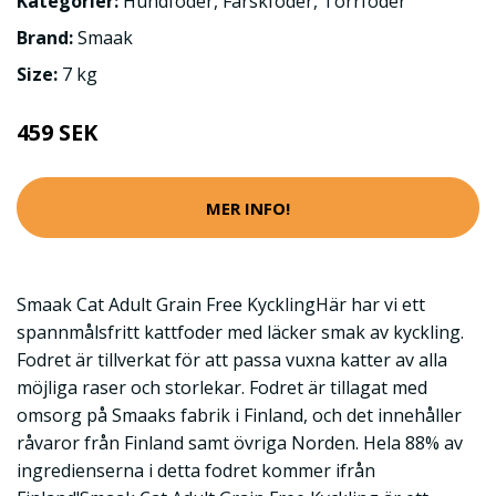
Kategorier:
Hundfoder
,
Färskfoder
,
Torrfoder
Brand:
Smaak
Size:
7 kg
459 SEK
MER INFO!
Smaak Cat Adult Grain Free KycklingHär har vi ett
spannmålsfritt kattfoder med läcker smak av kyckling.
Fodret är tillverkat för att passa vuxna katter av alla
möjliga raser och storlekar. Fodret är tillagat med
omsorg på Smaaks fabrik i Finland, och det innehåller
råvaror från Finland samt övriga Norden. Hela 88% av
ingredienserna i detta fodret kommer ifrån