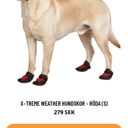
X-TREME WEATHER HUNDSKOR - RÖDA (S)
279 SEK