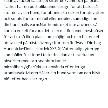
sidan av täcket så att det sitter bekvämt och på plats.
Täcket har en pocholiknande design för att täcka så
stor del av din hund, för att minska risken för att vatten
och smuts förstör din bil eller möbler, samtidigt som
din hund hålls varm.När hundtäcket inte används så
kan du enkelt förvara det i den medföljande meshpåsen
för att ta så liten plats som möjligt och den blir enkel
att ta med på nästa äventyr.Kort om Ruffwear Dirtbag
Hundtäcke:Finns i storlek XXS-XLVattentåligt yttertyg
som håller fukt inne i täcketInsidan är tillverkat av
absorberande och snabbtorkande
microfibertygPerfekt att använda efter leriga
utomhusaktiviteterHåller din hund varm om den blivit
blöt efter bad eller regn