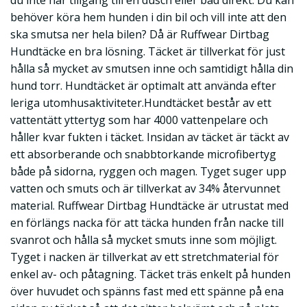
du inte har tillgång till en dusch eller bad direkt. Du kan
behöver köra hem hunden i din bil och vill inte att den
ska smutsa ner hela bilen? Då är Ruffwear Dirtbag
Hundtäcke en bra lösning. Täcket är tillverkat för just
hålla så mycket av smutsen inne och samtidigt hålla din
hund torr. Hundtäcket är optimalt att använda efter
leriga utomhusaktiviteter.Hundtäcket består av ett
vattentätt yttertyg som har 4000 vattenpelare och
håller kvar fukten i täcket. Insidan av täcket är täckt av
ett absorberande och snabbtorkande microfibertyg
både på sidorna, ryggen och magen. Tyget suger upp
vatten och smuts och är tillverkat av 34% återvunnet
material. Ruffwear Dirtbag Hundtäcke är utrustat med
en förlängs nacka för att täcka hunden från nacke till
svanrot och hålla så mycket smuts inne som möjligt.
Tyget i nacken är tillverkat av ett stretchmaterial för
enkel av- och påtagning. Täcket träs enkelt på hunden
över huvudet och spänns fast med ett spänne på ena