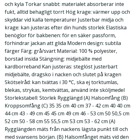
och kyla Torkar snabbt: materialet absorberar inte
fukt, alltid behagligt torrt Hög krage: värmer upp och
skyddar vid kalla temperaturer Justerbar midja och
krage: kan justeras efter din hunds storlek Elastiska
benöglor för bakbenen: för en säker passform,
förhindrar jackan att glida Modern design: subtila
färger Färg: grå/svart Material: 100 % polyester,
borstad insida Stängning: midjebälte med
kardborreband Kan justeras: steglöst justerbart
midjebälte, dragsko i nacken och slutet på kragen
Skötselråd: kan tvättas i 30 °C, ska ej torktumlas,
blekas, strykas, kemtvättas, använd inte sköljmedel
Storlekstabell: Storlek Rygglängd (A) Halsomfång (B)
Kroppsomfång (C) 35 35 cm 40 cm 37 - 42 cm 40 40 cm
44 cm 43 - 49 cm 45 45 cm 49 cm 46 - 53 cm 50 50,5 cm
52 cm 50 - 58 cm 55 55,5 cm 53 cm 53 - 62 cm (A)
Rygglängden mäts från nackens lägsta punkt till och
med svansens början. (B) Halsomfånget mäts vid den