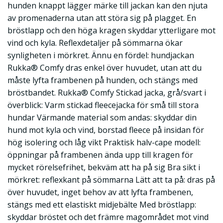
hunden knappt lägger märke till jackan kan den njuta
av promenaderna utan att störa sig på plagget. En
bröstlapp och den höga kragen skyddar ytterligare mot
vind och kyla. Reflexdetaljer på sömmarna ökar
synligheten i mörkret. Ännu en fördel: hundjackan
Rukka® Comfy dras enkel över huvudet, utan att du
måste lyfta frambenen på hunden, och stängs med
bröstbandet. Rukka® Comfy Stickad jacka, grå/svart i
överblick: Varm stickad fleecejacka för små till stora
hundar Värmande material som andas: skyddar din
hund mot kyla och vind, borstad fleece på insidan för
hög isolering och låg vikt Praktisk halv-cape modell:
öppningar på frambenen ända upp till kragen för
mycket rörelsefrihet, bekväm att ha på sig Bra sikt i
mörkret: reflexkant på sömmarna Lätt att ta på: dras på
över huvudet, inget behov av att lyfta frambenen,
stängs med ett elastiskt midjebälte Med bröstlapp:
skyddar bröstet och det främre magområdet mot vind