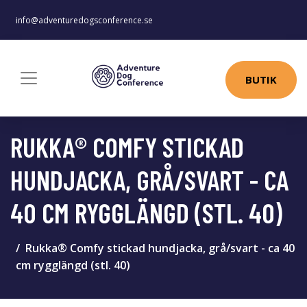
info@adventuredogsconference.se
BUTIK
RUKKA® COMFY STICKAD
HUNDJACKA, GRÅ/SVART - CA
40 CM RYGGLÄNGD (STL. 40)
Rukka® Comfy stickad hundjacka, grå/svart - ca 40
cm rygglängd (stl. 40)