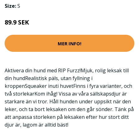
Size:
S
89.9 SEK
MER INFO!
Aktivera din hund med RIP Furzz!Mjuk, rolig leksak till
din hundRealistisk päls, utan fyllning i
kroppenSqueaker inuti huvetFinns i fyra varianter, och
två storlekarKom ihåg! Vissa av våra sällskapsdjur är
starkare än vi tror. Håll hunden under uppsikt när den
leker, och ta bort leksaken om den går sönder. Tänk på
att anpassa storleken på leksaken efter hur stort ditt
djur är, lagom är alltid bäst!