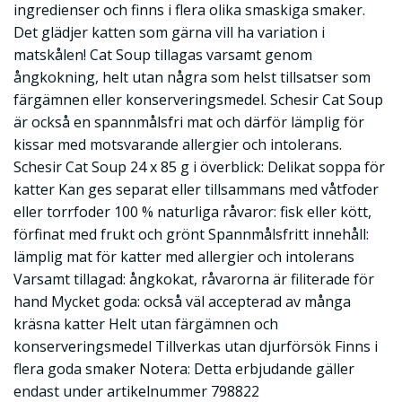
ingredienser och finns i flera olika smaskiga smaker.
Det glädjer katten som gärna vill ha variation i
matskålen! Cat Soup tillagas varsamt genom
ångkokning, helt utan några som helst tillsatser som
färgämnen eller konserveringsmedel. Schesir Cat Soup
är också en spannmålsfri mat och därför lämplig för
kissar med motsvarande allergier och intolerans.
Schesir Cat Soup 24 x 85 g i överblick: Delikat soppa för
katter Kan ges separat eller tillsammans med våtfoder
eller torrfoder 100 % naturliga råvaror: fisk eller kött,
förfinat med frukt och grönt Spannmålsfritt innehåll:
lämplig mat för katter med allergier och intolerans
Varsamt tillagad: ångkokat, råvarorna är filiterade för
hand Mycket goda: också väl accepterad av många
kräsna katter Helt utan färgämnen och
konserveringsmedel Tillverkas utan djurförsök Finns i
flera goda smaker Notera: Detta erbjudande gäller
endast under artikelnummer 798822