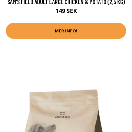
SAM'S FIELD ADULT LARGE CHICKEN & POTATO (2,5 KG)
149 SEK
MER INFO!