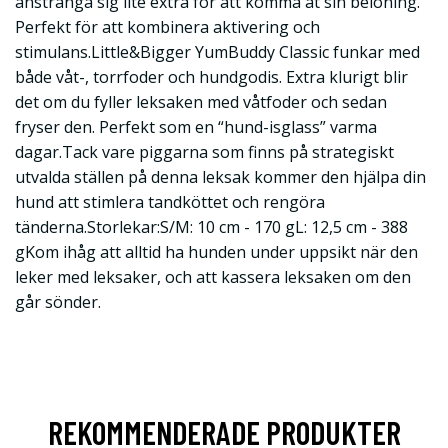
anstränga sig lite extra för att komma åt sin belöning.
Perfekt för att kombinera aktivering och
stimulans.Little&Bigger YumBuddy Classic funkar med
både våt-, torrfoder och hundgodis. Extra klurigt blir
det om du fyller leksaken med våtfoder och sedan
fryser den. Perfekt som en “hund-isglass” varma
dagar.Tack vare piggarna som finns på strategiskt
utvalda ställen på denna leksak kommer den hjälpa din
hund att stimlera tandköttet och rengöra
tänderna.Storlekar:S/M: 10 cm - 170 gL: 12,5 cm - 388
gKom ihåg att alltid ha hunden under uppsikt när den
leker med leksaker, och att kassera leksaken om den
går sönder.
REKOMMENDERADE PRODUKTER