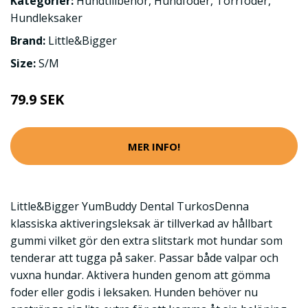
Kategorier:
Hundtillbehör
,
Hundfoder
,
Torrfoder
,
Hundleksaker
Brand:
Little&Bigger
Size:
S/M
79.9 SEK
MER INFO!
Little&Bigger YumBuddy Dental TurkosDenna
klassiska aktiveringsleksak är tillverkad av hållbart
gummi vilket gör den extra slitstark mot hundar som
tenderar att tugga på saker. Passar både valpar och
vuxna hundar. Aktivera hunden genom att gömma
foder eller godis i leksaken. Hunden behöver nu