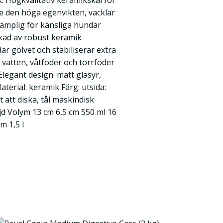
k: Högkvalitativ keramikskål för
re den höga egenvikten, vacklar
lämplig för känsliga hundar
erkad av robust keramik
ar golvet och stabiliserar extra
 vatten, våtfoder och torrfoder
legant design: matt glasyr,
erial: keramik Färg: utsida:
tt att diska, tål maskindisk
jd Volym 13 cm 6,5 cm 550 ml 16
m 1,5 l