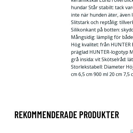
keramikskål Lund i överblic
hundar Står stabilt: tack va
inte när hunden äter, även 
Slitstark och reptålig: tillv
Silikonkant på botten: skydd
Mångsidig: lämplig för både
Hög kvalitet: från HUNTER E
präglad HUNTER-logotyp Mat
grå insida: vit Skötselråd: lä
Storlekstabell: Diameter Hö
cm 6,5 cm 900 ml 20 cm 7,5 c
REKOMMENDERADE PRODUKTER