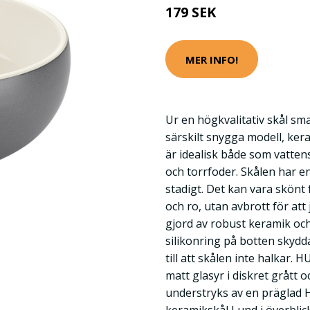
179 SEK
MER INFO!
Ur en högkvalitativ skål s
särskilt snygga modell, ke
är idealisk både som vatten
och torrfoder. Skålen har e
stadigt. Det kan vara skönt 
och ro, utan avbrott för att
gjord av robust keramik och
silikonring på botten skydd
till att skålen inte halkar
matt glasyr i diskret grått 
understryks av en prägla