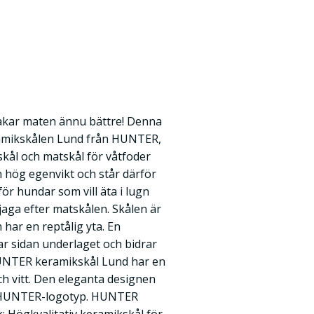
makar maten ännu bättre! Denna
ramikskålen Lund från HUNTER,
skål och matskål för våtfoder
n hög egenvikt och står därför
för hundar som vill äta i lugn
 jaga efter matskålen. Skålen är
 har en reptålig yta. En
ar sidan underlaget och bidrar
. HUNTER keramikskål Lund har en
och vitt. Den eleganta designen
d HUNTER-logotyp. HUNTER