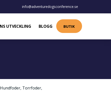
info@adventuredogsconference.se
NS UTVECKLING
BLOGG
BUTIK
Hundfoder
,
Torrfoder
,