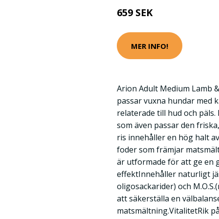
659 SEK
MER INFO!
Arion Adult Medium Lamb & 
passar vuxna hundar med k
relaterade till hud och päl
som även passar den friska
ris innehåller en hög halt a
foder som främjar matsmäl
är utformade för att ge en
effektInnehåller naturligt jä
oligosackarider) och M.O.S.
att säkerställa en välbalan
matsmältning.VitalitetRik p