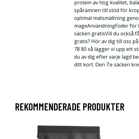
protein av hög kvalitet, ba
spårämnen till stöd för kr
optimal matsmältning genom 
mageAnvändningFoder för 
säcken gratisVill du också f
gratis? Hör av dig till oss p
78 80 så lägger vi upp ett s
du av dig efter varje lagd bes
ditt kort. Den 7:e säcken kre
REKOMMENDERADE PRODUKTER