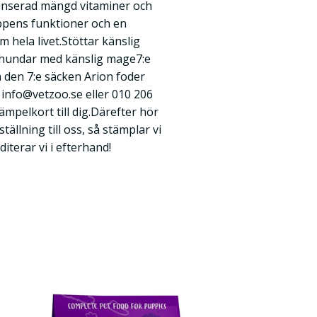
lanserad mängd vitaminer och
oppens funktioner och en
hela livet.Stöttar känslig
hundar med känslig mage7:e
å den 7:e säcken Arion foder
å
info@vetzoo.se
eller 010 206
tämpelkort till dig.Därefter hör
tällning till oss, så stämplar vi
diterar vi i efterhand!