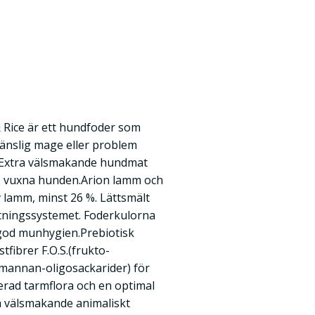
Rice är ett hundfoder som
änslig mage eller problem
s. Extra välsmakande hundmat
, vuxna hunden.Arion lamm och
v lamm, minst 26 %. Lättsmält
tningssystemet. Foderkulorna
 god munhygien.Prebiotisk
stfibrer F.O.S.(frukto-
(mannan-oligosackarider) för
serad tarmflora och en optimal
å välsmakande animaliskt