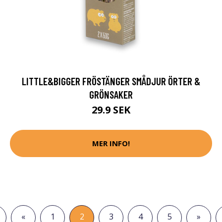
LITTLE&BIGGER FRÖSTÄNGER SMÅDJUR ÖRTER &
GRÖNSAKER
29.9 SEK
MER INFO!
«
1
2
3
4
5
»