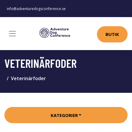
info@adventuredogsconference.se
BUTIK
VETERINÄRFODER
Veterinärfoder
KATEGORIER