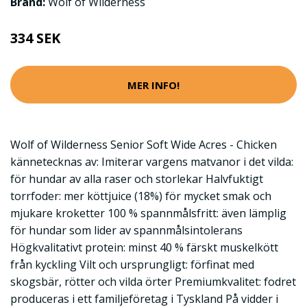
Brand:
Wolf of Wilderness
334 SEK
MER INFO!
Wolf of Wilderness Senior Soft Wide Acres - Chicken
kännetecknas av: Imiterar vargens matvanor i det vilda:
för hundar av alla raser och storlekar Halvfuktigt
torrfoder: mer köttjuice (18%) för mycket smak och
mjukare kroketter 100 % spannmålsfritt: även lämplig
för hundar som lider av spannmålsintolerans
Högkvalitativt protein: minst 40 % färskt muskelkött
från kyckling Vilt och ursprungligt: förfinat med
skogsbär, rötter och vilda örter Premiumkvalitet: fodret
produceras i ett familjeföretag i Tyskland På vidder i