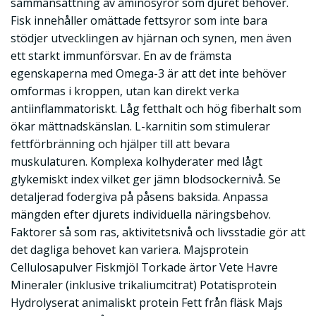
sammansättning av aminosyror som djuret behöver.
Fisk innehåller omättade fettsyror som inte bara
stödjer utvecklingen av hjärnan och synen, men även
ett starkt immunförsvar. En av de främsta
egenskaperna med Omega-3 är att det inte behöver
omformas i kroppen, utan kan direkt verka
antiinflammatoriskt. Låg fetthalt och hög fiberhalt som
ökar mättnadskänslan. L-karnitin som stimulerar
fettförbränning och hjälper till att bevara
muskulaturen. Komplexa kolhyderater med lågt
glykemiskt index vilket ger jämn blodsockernivå. Se
detaljerad fodergiva på påsens baksida. Anpassa
mängden efter djurets individuella näringsbehov.
Faktorer så som ras, aktivitetsnivå och livsstadie gör att
det dagliga behovet kan variera. Majsprotein
Cellulosapulver Fiskmjöl Torkade ärtor Vete Havre
Mineraler (inklusive trikaliumcitrat) Potatisprotein
Hydrolyserat animaliskt protein Fett från fläsk Majs