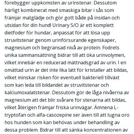
förebygger uppkomsten av urinstenar. Dessutom
härligt kombinerat med smaskiga bitar i sås som
främjar matglädje och gör gott både på insidan och
utsidan för din hund! Urinary S/O är ett komplett
dietfoder för hundar, anpassat för att lösa upp
struvitstenar genom urinförsurande egenskaper,
magnesium och begränsad nivå av protein. Fodrets
unika sammansättning bidrar till att öka urinvolymen,
vilket innebär en reducerad mättnadsgrad av urin. I en
omättad urin är det inte lika lätt för kristaller att bildas,
vilket minskar risken för eventuell bakteriell tillväxt
som kan leda till bildandet av struvitstenar och
kalciumoxalatstenar. Dessutom gör de låga nivåerna av
magnesium att det blir svårare för stenarna att bildas,
vilket återigen främjar friska urinvägar. Ämnena L-
tryptofan och alfa-casozepine ser även till att lugna oro
hos hunden som kan behövas under behandling av
dessa problem. Bidrar till att sänka koncentrationen av