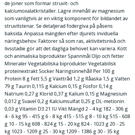
de joner som formar struvit- och
kalciumoxalatkristaller. Lägre innehåll av magnesium
som vanligtvis är en viktig komponent för bildandet av
struvitstenar. Se detaljerad fodergiva på påsens
baksida. Anpassa mängden efter djurets inviduella
näringsbehov. Faktorer så som ras, aktivitetsnivå och
livsstadie gör att det dagliga behovet kan variera. Kött
och animaliska biprodukter Spannmål Oljo och fetter
Mineraler Vegetabiliska biprodukter Vegetabilisk
proteinextrakt Socker Näringsinnehåll Per 100 g
Protein 8 g Fett 5,5 g Växttråd 1,2 g Råaska 1,5 g Vatten
79 g Taurin 0,115 g Kalcium 0,15 g Fosfor 0,14 g
Natrium 0,27 g Klorid 0,37 g Kalium 0,15 g Magnesium
0,012 g Svavel 0,2 g Kalciumsulfat 0,25 g DL-metionin
0,03 g Vitamin D3 21 IU Vikt Mängd 2 - 4 kg 182 - 306 g
4 - 6 kg 95 - 415 g 6 - 8 kg 415 - 515 g 8 - 10 kg 515 - 608
g 10 - 15 kg 608 - 824 g 15 - 20 kg 824 - 1023 g 20 - 25
kg 1023 - 1209 g 25 - 30 kg 1209 - 1386 g 30 - 35 kg