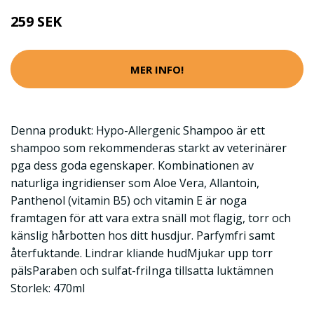
259 SEK
MER INFO!
Denna produkt: Hypo-Allergenic Shampoo är ett
shampoo som rekommenderas starkt av veterinärer
pga dess goda egenskaper. Kombinationen av
naturliga ingridienser som Aloe Vera, Allantoin,
Panthenol (vitamin B5) och vitamin E är noga
framtagen för att vara extra snäll mot flagig, torr och
känslig hårbotten hos ditt husdjur. Parfymfri samt
återfuktande. Lindrar kliande hudMjukar upp torr
pälsParaben och sulfat-friInga tillsatta luktämnen
Storlek: 470ml