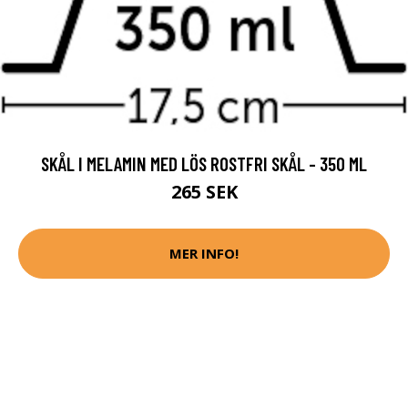
SKÅL I MELAMIN MED LÖS ROSTFRI SKÅL - 350 ML
265 SEK
MER INFO!