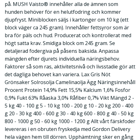
på. MUSH Vaisto® innehåller alla de ämnen som
hunden behöver för en helutfodring och kommer
djupfryst. Miniblocken säljs i kartonger om 10 kg (ett
block väger ca 245 gram). Innehåller fettsyror som är
bra för päls och hud. Producerat och kontrollerat med
högt satta krav. Smidiga block om 245 gram. Se
detaljerad fodergiva på påsens baksida. Anpassa
mängden efter djurets individuella näringsbehov.
Faktorer så som ras, aktivitetsnivå och livsstadie gör att
det dagliga behovet kan variera. Lax Gris Nöt
Grönsaker Solrosolja Camelinaolja Ägg Näringsinnehåll
Procent Protein 14,9% Fett 15,5% Kalcium 1,6% Fosfor
0,9% Fukt 63% Råaska 3,0% Råfiber 0,7% Vikt Mängd 2 -
5 kg 40 - 100 g 5 - 10 kg 100 - 200 g 10 - 20 kg 200 - 400
g 20 - 30 kg 400 - 600 g 30 - 40 kg 600 - 800 g 40 - 50 kg
800 - 1000 g 50 - 60 kg 1000 - 1200 g Allt vårt färskfoder
levereras i en obruten fryskedja med Gordon Delivery
hela vägen hem till dörren. Upphämtning sker en gång