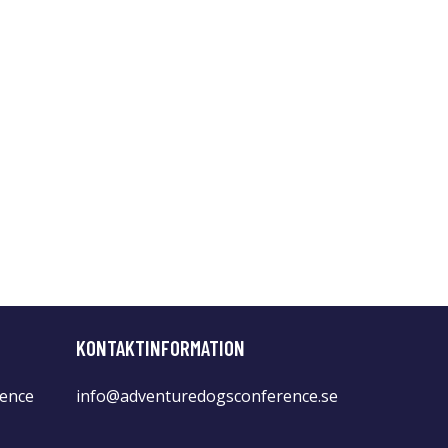
KONTAKTINFORMATION
ence
info@adventuredogsconference.se