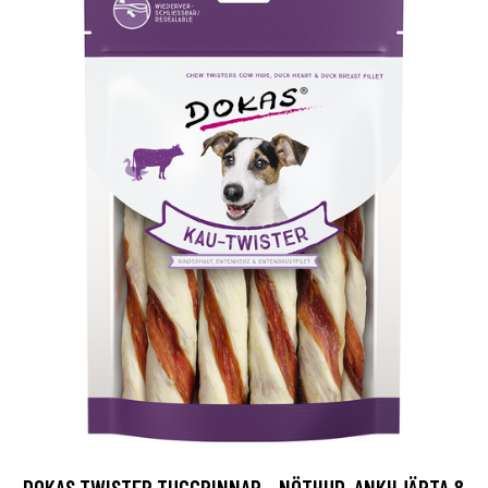
DOKAS TWISTER TUGGPINNAR - NÖTHUD, ANKHJÄRTA &