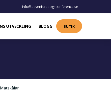
info@adventuredogsconference.se
NS UTVECKLING
BLOGG
BUTIK
Matskålar