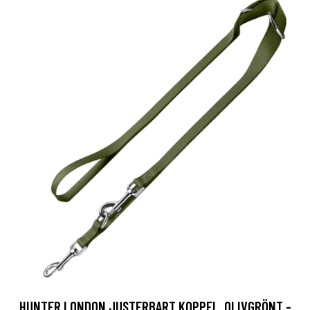
HUNTER LONDON JUSTERBART KOPPEL, OLIVGRÖNT -