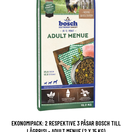
EKONOMIPACK: 2 RESPEKTIVE 3 PÅSAR BOSCH TILL
LÅGPRIS! - ADULT MENUE (2 X 15 KG)