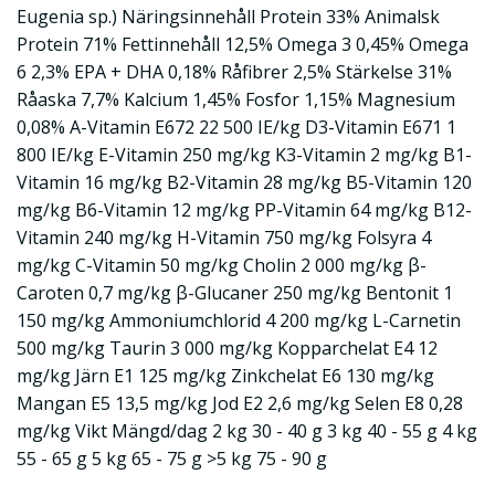
Eugenia sp.) Näringsinnehåll Protein 33% Animalsk
Protein 71% Fettinnehåll 12,5% Omega 3 0,45% Omega
6 2,3% EPA + DHA 0,18% Råfibrer 2,5% Stärkelse 31%
Råaska 7,7% Kalcium 1,45% Fosfor 1,15% Magnesium
0,08% A-Vitamin E672 22 500 IE/kg D3-Vitamin E671 1
800 IE/kg E-Vitamin 250 mg/kg K3-Vitamin 2 mg/kg B1-
Vitamin 16 mg/kg B2-Vitamin 28 mg/kg B5-Vitamin 120
mg/kg B6-Vitamin 12 mg/kg PP-Vitamin 64 mg/kg B12-
Vitamin 240 mg/kg H-Vitamin 750 mg/kg Folsyra 4
mg/kg C-Vitamin 50 mg/kg Cholin 2 000 mg/kg β-
Caroten 0,7 mg/kg β-Glucaner 250 mg/kg Bentonit 1
150 mg/kg Ammoniumchlorid 4 200 mg/kg L-Carnetin
500 mg/kg Taurin 3 000 mg/kg Kopparchelat E4 12
mg/kg Järn E1 125 mg/kg Zinkchelat E6 130 mg/kg
Mangan E5 13,5 mg/kg Jod E2 2,6 mg/kg Selen E8 0,28
mg/kg Vikt Mängd/dag 2 kg 30 - 40 g 3 kg 40 - 55 g 4 kg
55 - 65 g 5 kg 65 - 75 g >5 kg 75 - 90 g