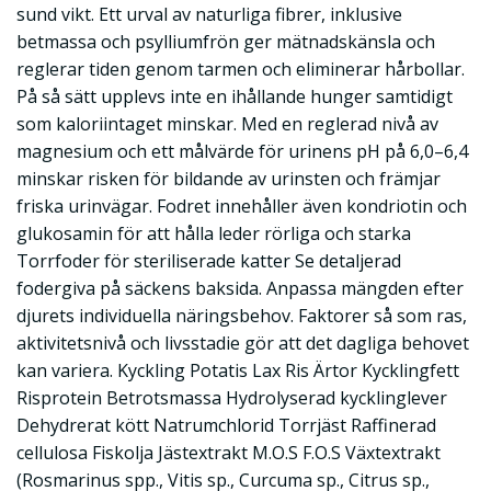
sund vikt. Ett urval av naturliga fibrer, inklusive
betmassa och psylliumfrön ger mätnadskänsla och
reglerar tiden genom tarmen och eliminerar hårbollar.
På så sätt upplevs inte en ihållande hunger samtidigt
som kaloriintaget minskar. Med en reglerad nivå av
magnesium och ett målvärde för urinens pH på 6,0–6,4
minskar risken för bildande av urinsten och främjar
friska urinvägar. Fodret innehåller även kondriotin och
glukosamin för att hålla leder rörliga och starka
Torrfoder för steriliserade katter Se detaljerad
fodergiva på säckens baksida. Anpassa mängden efter
djurets individuella näringsbehov. Faktorer så som ras,
aktivitetsnivå och livsstadie gör att det dagliga behovet
kan variera. Kyckling Potatis Lax Ris Ärtor Kycklingfett
Risprotein Betrotsmassa Hydrolyserad kycklinglever
Dehydrerat kött Natrumchlorid Torrjäst Raffinerad
cellulosa Fiskolja Jästextrakt M.O.S F.O.S Växtextrakt
(Rosmarinus spp., Vitis sp., Curcuma sp., Citrus sp.,