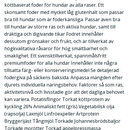
köttbaserat foder för hundar av alla raser. Ett
skonsamt foder med mycket låg glutenhalt som passar
bra till hundar som är foderkänsliga. Passar även bra
till hundar av större ras och aktiva hundar, samt till
dräktiga och digivande tikar Fodret innehåller
dessutom grönsaker och frukt, och är tillverkat av
högkvalitativa råvaror för hög smältbarhet och
smaklighet. Ett svensktillverkat, spannmålsfritt
premiumfoder för alla hundar Innehåller inte några
tillsatta färg- eller konserveringsmedel Se detaljerad
fodergiva på säckens baksida. Anpassa mängden efter
djurets individuella näringsbehov. Faktorer så som ras,
aktivitetsnivå och livsstadie gör att det dagliga behovet
kan variera. Potatisflingor Torkat köttprotein av
kyckling 26% Animaliskt fett (gris) Vegetabilisk olja
(rapsolja) Laxmjöl Linfröexpeller Ärtprotein
Bryggerijäst Tångmjöl Torkade Johannesbrödsbaljor
Torkade morötter Torkad äppelpressmassa