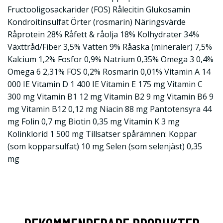
Fructooligosackarider (FOS) Rålecitin Glukosamin
Kondroitinsulfat Örter (rosmarin) Näringsvärde
Råprotein 28% Råfett & råolja 18% Kolhydrater 34%
Växttråd/Fiber 3,5% Vatten 9% Råaska (mineraler) 7,5%
Kalcium 1,2% Fosfor 0,9% Natrium 0,35% Omega 3 0,4%
Omega 6 2,31% FOS 0,2% Rosmarin 0,01% Vitamin A 14
000 IE Vitamin D 1 400 IE Vitamin E 175 mg Vitamin C
300 mg Vitamin B1 12 mg Vitamin B2 9 mg Vitamin B6 9
mg Vitamin B12 0,12 mg Niacin 88 mg Pantotensyra 44
mg Folin 0,7 mg Biotin 0,35 mg Vitamin K 3 mg
Kolinklorid 1 500 mg Tillsatser spårämnen: Koppar
(som kopparsulfat) 10 mg Selen (som selenjäst) 0,35
mg