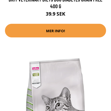
400 G
39.9 SEK
MER INFO!