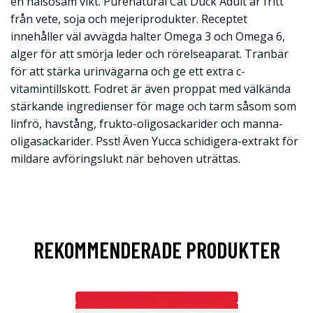
en hälsosam vikt. Purenatural Cat Duck Adult är fritt
från vete, soja och mejeriprodukter. Receptet
innehåller väl avvägda halter Omega 3 och Omega 6,
alger för att smörja leder och rörelseaparat. Tranbär
för att stärka urinvägarna och ge ett extra c-
vitamintillskott. Fodret är även proppat med välkända
stärkande ingredienser för mage och tarm såsom som
linfrö, havstång, frukto-oligosackarider och manna-
oligasackarider. Psst! Även Yucca schidigera-extrakt för
mildare avföringslukt när behoven uträttas.
REKOMMENDERADE PRODUKTER