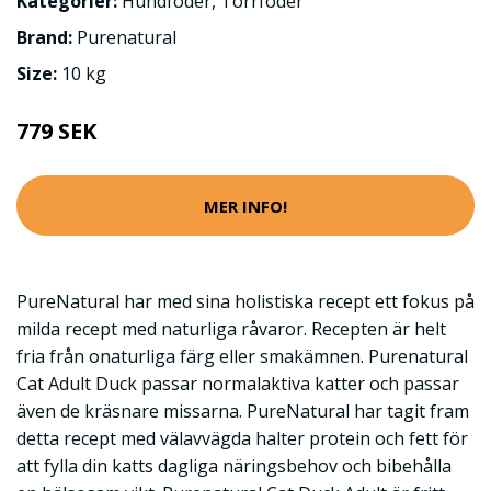
Kategorier:
Hundfoder
,
Torrfoder
Brand:
Purenatural
Size:
10 kg
779 SEK
MER INFO!
PureNatural har med sina holistiska recept ett fokus på
milda recept med naturliga råvaror. Recepten är helt
fria från onaturliga färg eller smakämnen. Purenatural
Cat Adult Duck passar normalaktiva katter och passar
även de kräsnare missarna. PureNatural har tagit fram
detta recept med välavvägda halter protein och fett för
att fylla din katts dagliga näringsbehov och bibehålla