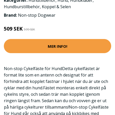
Kategorier:
Hundtillbehör
,
Hund
,
Hundkläder
,
Hundburstillbehör
,
Koppel & Selen
Brand:
Non-stop Dogwear
509 SEK
599 SEK
MER INFO!
Non-stop Cykelfäste för HundDetta cykelfästet är
format lite som en antenn och designat för att
förhindra att kopplet fastnar i hjulet när du är ute och
cyklar med din hund.Fästet monteras enkelt direkt på
cykelns styre, och sedan trär man kopplet igenom
ringen längst fram. Sedan kan du och vovven ge er ut
på härliga cykelturer tillsammans!Non-stop Cykelfäste
för Hund går också att använda på kickbikes med