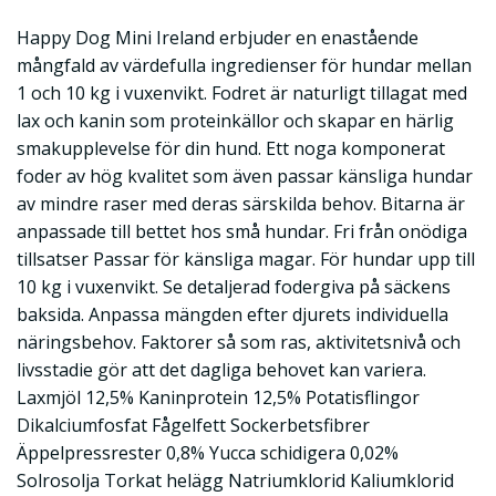
Happy Dog Mini Ireland erbjuder en enastående
mångfald av värdefulla ingredienser för hundar mellan
1 och 10 kg i vuxenvikt. Fodret är naturligt tillagat med
lax och kanin som proteinkällor och skapar en härlig
smakupplevelse för din hund. Ett noga komponerat
foder av hög kvalitet som även passar känsliga hundar
av mindre raser med deras särskilda behov. Bitarna är
anpassade till bettet hos små hundar. Fri från onödiga
tillsatser Passar för känsliga magar. För hundar upp till
10 kg i vuxenvikt. Se detaljerad fodergiva på säckens
baksida. Anpassa mängden efter djurets individuella
näringsbehov. Faktorer så som ras, aktivitetsnivå och
livsstadie gör att det dagliga behovet kan variera.
Laxmjöl 12,5% Kaninprotein 12,5% Potatisflingor
Dikalciumfosfat Fågelfett Sockerbetsfibrer
Äppelpressrester 0,8% Yucca schidigera 0,02%
Solrosolja Torkat helägg Natriumklorid Kaliumklorid