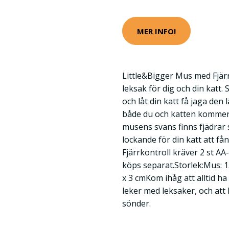
MER INFO!
Little&Bigger Mus med Fjär
leksak för dig och din katt.
och låt din katt få jaga den 
både du och katten kommer a
musens svans finns fjädrar
lockande för din katt att f
Fjärrkontroll kräver 2 st AA
köps separat.Storlek:Mus: 13
x 3 cmKom ihåg att alltid h
leker med leksaker, och at
sönder.