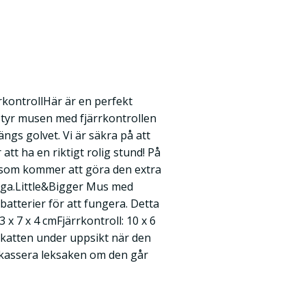
rkontrollHär är en perfekt
 Styr musen med fjärrkontrollen
längs golvet. Vi är säkra på att
tt ha en riktigt rolig stund! På
 som kommer att göra den extra
ånga.Little&Bigger Mus med
-batterier för att fungera. Detta
 x 7 x 4 cmFjärrkontroll: 10 x 6
a katten under uppsikt när den
t kassera leksaken om den går