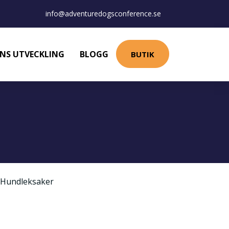
info@adventuredogsconference.se
NS UTVECKLING
BLOGG
BUTIK
Hundleksaker