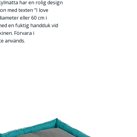
kylmatta har en rolig design
n med texten “I love
iameter eller 60 cm i
med en fuktig handduk vid
kinen. Förvara i
te används.