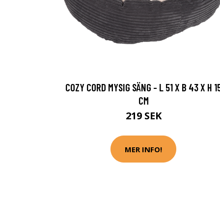
COZY CORD MYSIG SÄNG - L 51 X B 43 X H 1
CM
219 SEK
MER INFO!