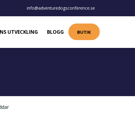
info@adventuredogsconference.se
NS UTVECKLING
BLOGG
BUTIK
ddar