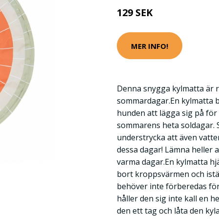
129 SEK
MER INFO!
Denna snygga kylmatta är r
sommardagar.En kylmatta bli
hunden att lägga sig på för 
sommarens heta soldagar. Sj
understrycka att även vatten
dessa dagar! Lämna heller a
varma dagar.En kylmatta hj
bort kroppsvärmen och istä
behöver inte förberedas fö
håller den sig inte kall en h
den ett tag och låta den kyla