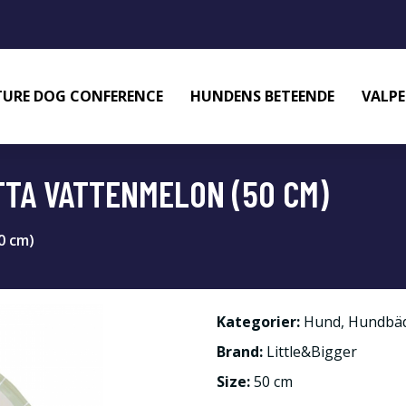
URE DOG CONFERENCE
HUNDENS BETEENDE
VALPE
TA VATTENMELON (50 CM)
0 cm)
Kategorier:
Hund
,
Hundbä
Brand:
Little&Bigger
Size:
50 cm