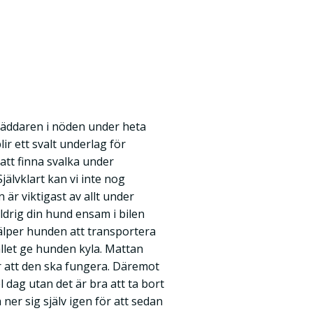
äddaren i nöden under heta
r ett svalt underlag för
att finna svalka under
älvklart kan vi inte nog
 är viktigast av allt under
ldrig din hund ensam i bilen
älper hunden att transportera
llet ge hunden kyla. Mattan
r att den ska fungera. Däremot
el dag utan det är bra att ta bort
 ner sig själv igen för att sedan