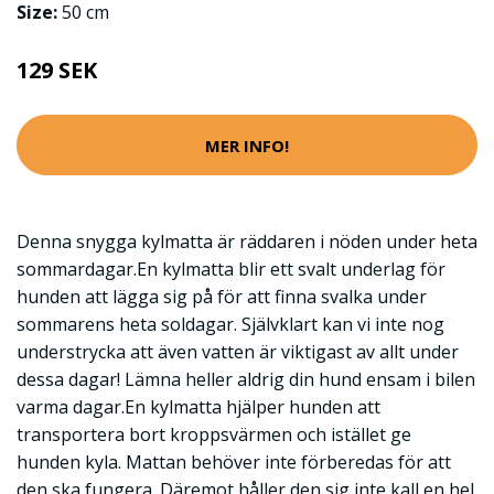
Size:
50 cm
129 SEK
MER INFO!
Denna snygga kylmatta är räddaren i nöden under heta
sommardagar.En kylmatta blir ett svalt underlag för
hunden att lägga sig på för att finna svalka under
sommarens heta soldagar. Självklart kan vi inte nog
understrycka att även vatten är viktigast av allt under
dessa dagar! Lämna heller aldrig din hund ensam i bilen
varma dagar.En kylmatta hjälper hunden att
transportera bort kroppsvärmen och istället ge
hunden kyla. Mattan behöver inte förberedas för att
den ska fungera. Däremot håller den sig inte kall en hel