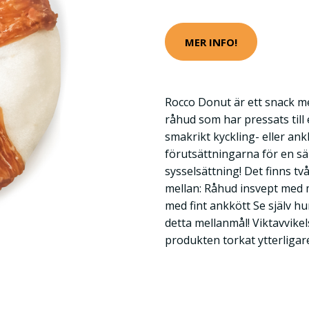
MER INFO!
Rocco Donut är ett snack med
råhud som har pressats till 
smakrikt kyckling- eller ank
förutsättningarna för en sä
sysselsättning! Det finns två
mellan: Råhud insvept med 
med fint ankkött Se själv h
detta mellanmål! Viktavvikel
produkten torkat ytterligar