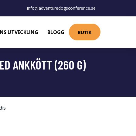
info@adventuredogsconference.se
NS UTVECKLING
BLOGG
BUTIK
MED ANKKÖTT (260 G)
dis