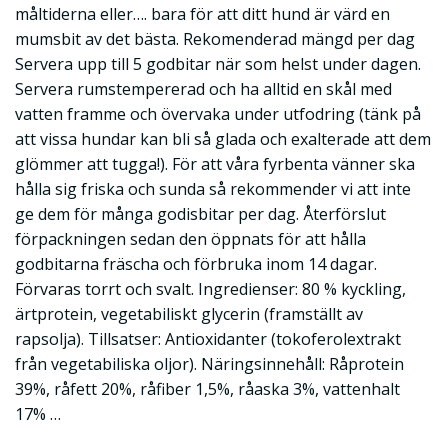
måltiderna eller…. bara för att ditt hund är värd en
mumsbit av det bästa. Rekomenderad mängd per dag
Servera upp till 5 godbitar när som helst under dagen.
Servera rumstempererad och ha alltid en skål med
vatten framme och övervaka under utfodring (tänk på
att vissa hundar kan bli så glada och exalterade att dem
glömmer att tugga!). För att våra fyrbenta vänner ska
hålla sig friska och sunda så rekommender vi att inte
ge dem för många godisbitar per dag. Återförslut
förpackningen sedan den öppnats för att hålla
godbitarna fräscha och förbruka inom 14 dagar.
Förvaras torrt och svalt. Ingredienser: 80 % kyckling,
ärtprotein, vegetabiliskt glycerin (framställt av
rapsolja). Tillsatser: Antioxidanter (tokoferolextrakt
från vegetabiliska oljor). Näringsinnehåll: Råprotein
39%, råfett 20%, råfiber 1,5%, råaska 3%, vattenhalt
17% …