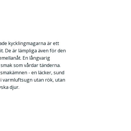
kade kycklingmagarna är ett
rit. De är lämpliga även för den
mellanåt. En långvarig
v smak som vårdar tänderna.
 smakämnen - en läcker, sund
 i varmluftsugn utan rök, utan
ska djur.