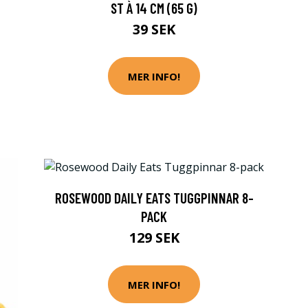
ST À 14 CM (65 G)
39 SEK
MER INFO!
ROSEWOOD DAILY EATS TUGGPINNAR 8-
PACK
129 SEK
MER INFO!