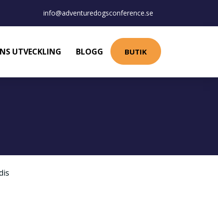
info@adventuredogsconference.se
NS UTVECKLING
BLOGG
BUTIK
dis