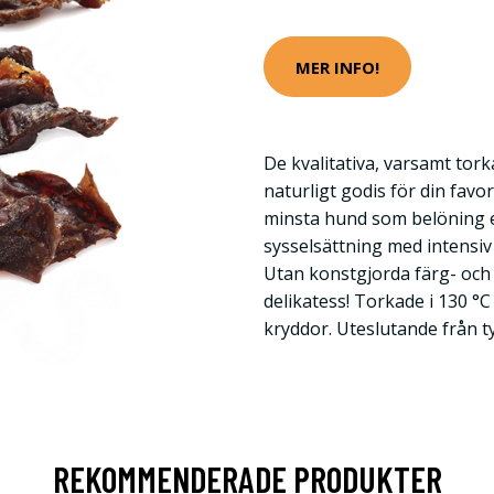
MER INFO!
De kvalitativa, varsamt tor
naturligt godis för din favo
minsta hund som belöning e
sysselsättning med intensi
Utan konstgjorda färg- och
delikatess! Torkade i 130 °C
kryddor. Uteslutande från ty
REKOMMENDERADE PRODUKTER