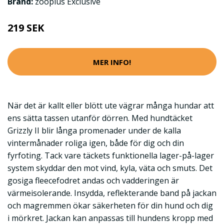
Brand:
zooplus Exclusive
219 SEK
MER INFO!
När det är kallt eller blött ute vägrar många hundar att
ens sätta tassen utanför dörren. Med hundtäcket
Grizzly II blir långa promenader under de kalla
vintermånader roliga igen, både för dig och din
fyrfoting. Tack vare täckets funktionella lager-på-lager
system skyddar den mot vind, kyla, väta och smuts. Det
gosiga fleecefodret andas och vadderingen är
värmeisolerande. Insydda, reflekterande band på jackan
och magremmen ökar säkerheten för din hund och dig
i mörkret. Jackan kan anpassas till hundens kropp med