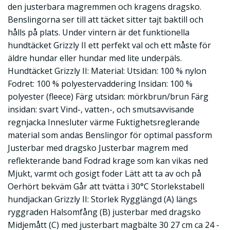
den justerbara magremmen och kragens dragsko.
Benslingorna ser till att täcket sitter tajt baktill och
hålls på plats. Under vintern är det funktionella
hundtäcket Grizzly II ett perfekt val och ett måste för
äldre hundar eller hundar med lite underpäls.
Hundtäcket Grizzly II: Material: Utsidan: 100 % nylon
Fodret: 100 % polyestervaddering Insidan: 100 %
polyester (fleece) Färg utsidan: mörkbrun/brun Färg
insidan: svart Vind-, vatten-, och smutsavvisande
regnjacka Innesluter värme Fuktighetsreglerande
material som andas Benslingor för optimal passform
Justerbar med dragsko Justerbar magrem med
reflekterande band Fodrad krage som kan vikas ned
Mjukt, varmt och gosigt foder Lätt att ta av och på
Oerhört bekväm Går att tvätta i 30°C Storlekstabell
hundjackan Grizzly II: Storlek Rygglängd (A) längs
ryggraden Halsomfång (B) justerbar med dragsko
Midjemått (C) med justerbart magbälte 30 27 cm ca 24 -