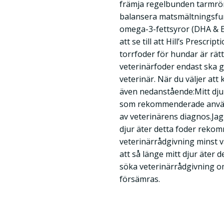
främja regelbunden tarmrörel
balansera matsmältningsfu
omega-3-fettsyror (DHA & E
att se till att Hill’s Prescri
torrfoder för hundar är rät
veterinärfoder endast ska g
veterinär. När du väljer att
även nedanstående:Mitt dju
som rekommenderade använd
av veterinärens diagnos.Jag 
djur äter detta foder reko
veterinärrådgivning minst v
att så länge mitt djur äter 
söka veterinärrådgivning om
försämras.