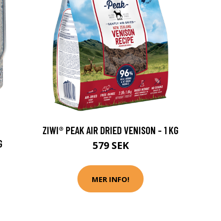
ZIWI® PEAK AIR DRIED VENISON - 1 KG
G
579 SEK
MER INFO!