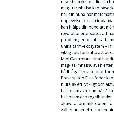
utsökt smak som din lilla 
mag- tarmhälsa kan påverk
när din hund har matsmältn
upplevelse för alla inbland
kan hjälpa din hund att må 
revolutionerar sättet att nä
problem genom att sätta mi
unika tarm-ekosystem – i f
viktigt att fortsätta att utf
Mini Gastrointestinal hundf
mag- tarmhälsa, även efter 
Rådfråga din veterinär för
Prescription Diet-foder kan 
njuta av ett lyckligt och aktiv
hälsosam avföring på så li
hälsosam och regelbunden a
aktivera tarmmikrobiom för
välbefinnandeUnik blandning