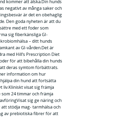
hund kommer att älska.Din hunds
as negativt av många saker och
ingsbesvär är det en obehaglig
ade. Den goda nyheten är att du
bättre med ett foder som
rma sig fiberkänsliga GI-
krobiomhälsa – ditt hunds
ramkant av GI-vården.Det är
odra med Hill’s Prescription Diet
oder för att bibehålla din hunds
att deras symtom förbättrats.
 mer information om hur
hjälpa din hund att fortsätta
t liv.Kliniskt visat sig främja
te som 24 timmar och främja
vföringVisat sig ge näring och
 att stödja mag- tarmhälsa och
 av prebiotiska fibrer för att