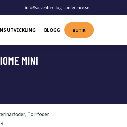
info@adventuredogsconference.se
NS UTVECKLING
BLOGG
BUTIK
IOME MINI
terinärfoder
,
Torrfoder
et