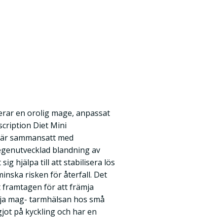
erar en orolig mage, anpassat
scription Diet Mini
r är sammansatt med
egenutvecklad blandning av
sig hjälpa till att stabilisera lös
inska risken för återfall. Det
t framtagen för att främja
dja mag- tarmhälsan hos små
gjot på kyckling och har en