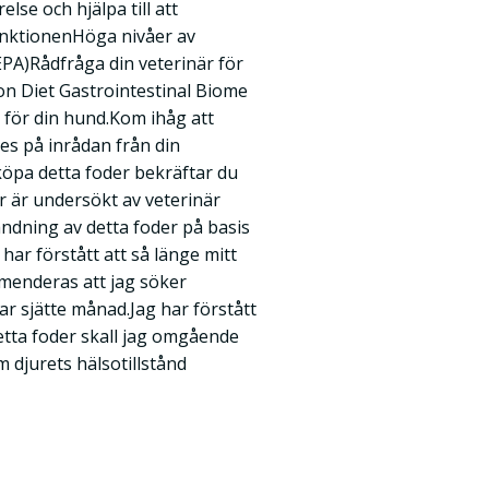
se och hjälpa till att
nktionenHöga nivåer av
PA)Rådfråga din veterinär för
ption Diet Gastrointestinal Biome
t för din hund.Kom ihåg att
es på inrådan från din
 köpa detta foder bekräftar du
r är undersökt av veterinär
ning av detta foder på basis
har förstått att så länge mitt
mmenderas att jag söker
ar sjätte månad.Jag har förstått
detta foder skall jag omgående
 djurets hälsotillstånd