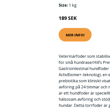
Size:
1 kg
189 SEK
MER INFO!
Veterinärfoder som stabilis
för små hundraserHill’s Pre
Gastrointestinal hundfode
ActivBiome+-teknologi, en 
prebiotika som kliniskt visat 
avföring på 24 timmar och m
är ett hundfoder är speciell
hälsosam avföring och stö
hundar. Detta torrfoder är 