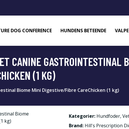
URE DOG CONFERENCE
HUNDENS BETEENDE
VALPE
IET CANINE GASTROINTESTINAL B
HICKEN (1 KG)
testinal Biome Mini Digestive/Fibre CareChicken (1 kg)
Kategorier:
Hundfoder
,
Ve
Brand:
Hill's Prescription Di