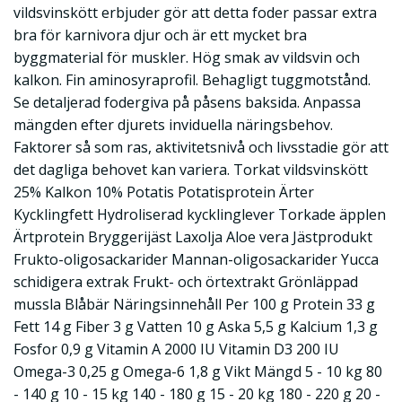
vildsvinskött erbjuder gör att detta foder passar extra
bra för karnivora djur och är ett mycket bra
byggmaterial för muskler. Hög smak av vildsvin och
kalkon. Fin aminosyraprofil. Behagligt tuggmotstånd.
Se detaljerad fodergiva på påsens baksida. Anpassa
mängden efter djurets inviduella näringsbehov.
Faktorer så som ras, aktivitetsnivå och livsstadie gör att
det dagliga behovet kan variera. Torkat vildsvinskött
25% Kalkon 10% Potatis Potatisprotein Ärter
Kycklingfett Hydroliserad kycklinglever Torkade äpplen
Ärtprotein Bryggerijäst Laxolja Aloe vera Jästprodukt
Frukto-oligosackarider Mannan-oligosackarider Yucca
schidigera extrak Frukt- och örtextrakt Grönläppad
mussla Blåbär Näringsinnehåll Per 100 g Protein 33 g
Fett 14 g Fiber 3 g Vatten 10 g Aska 5,5 g Kalcium 1,3 g
Fosfor 0,9 g Vitamin A 2000 IU Vitamin D3 200 IU
Omega-3 0,25 g Omega-6 1,8 g Vikt Mängd 5 - 10 kg 80
- 140 g 10 - 15 kg 140 - 180 g 15 - 20 kg 180 - 220 g 20 -