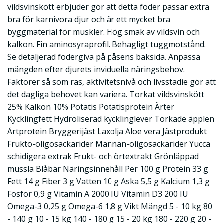
vildsvinskött erbjuder gör att detta foder passar extra
bra för karnivora djur och är ett mycket bra
byggmaterial för muskler. Hög smak av vildsvin och
kalkon. Fin aminosyraprofil. Behagligt tuggmotstånd.
Se detaljerad fodergiva på påsens baksida. Anpassa
mängden efter djurets inviduella näringsbehov.
Faktorer så som ras, aktivitetsnivå och livsstadie gör att
det dagliga behovet kan variera. Torkat vildsvinskött
25% Kalkon 10% Potatis Potatisprotein Ärter
Kycklingfett Hydroliserad kycklinglever Torkade äpplen
Ärtprotein Bryggerijäst Laxolja Aloe vera Jästprodukt
Frukto-oligosackarider Mannan-oligosackarider Yucca
schidigera extrak Frukt- och örtextrakt Grönläppad
mussla Blåbär Näringsinnehåll Per 100 g Protein 33 g
Fett 14 g Fiber 3 g Vatten 10 g Aska 5,5 g Kalcium 1,3 g
Fosfor 0,9 g Vitamin A 2000 IU Vitamin D3 200 IU
Omega-3 0,25 g Omega-6 1,8 g Vikt Mängd 5 - 10 kg 80
- 140 g 10 - 15 kg 140 - 180 g 15 - 20 kg 180 - 220 g 20 -