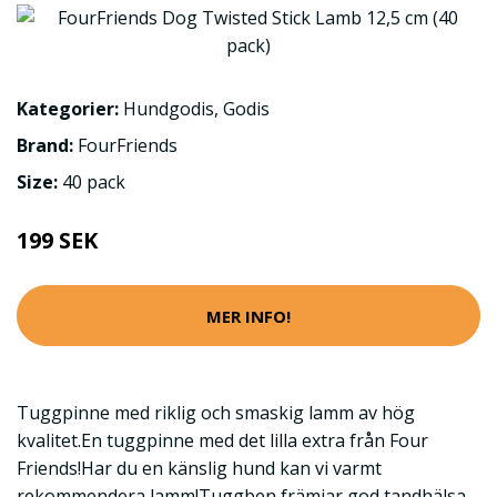
Kategorier:
Hundgodis
,
Godis
Brand:
FourFriends
Size:
40 pack
199 SEK
MER INFO!
Tuggpinne med riklig och smaskig lamm av hög
kvalitet.En tuggpinne med det lilla extra från Four
Friends!Har du en känslig hund kan vi varmt
rekommendera lamm!Tuggben främjar god tandhälsa