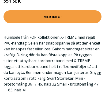
551 SEK
MER INFO!
Hundsele från FOP kollektionen X-TREME med rejält
PVC-handtag. Selen har snabbspänne så att den enkelt
kan knäppas fast eller loss. Bakom handtaget sitter en
kraftig D-ring där du kan fästa kopplet. På ryggen
sitter ett utbytbart kardborreband med X-TREME
logga, ett kardborreband helt i reflex medföljer så att
du kan byta. Remmen under magen kan justeras. Snygg
kontrastsöm i rött. Färg: Svart Storlekar: Mini -
bröstomfång 36 → 46, hals 32 Small - bröstomfång 47
→ 63, hals 41