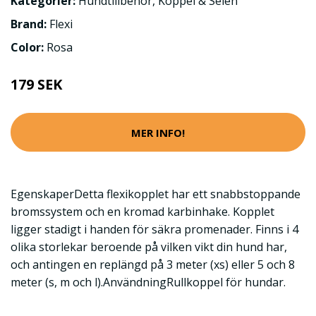
Kategorier:
Hundtillbehör
,
Koppel & Selen
Brand:
Flexi
Color:
Rosa
179 SEK
MER INFO!
EgenskaperDetta flexikopplet har ett snabbstoppande
bromssystem och en kromad karbinhake. Kopplet
ligger stadigt i handen för säkra promenader. Finns i 4
olika storlekar beroende på vilken vikt din hund har,
och antingen en replängd på 3 meter (xs) eller 5 och 8
meter (s, m och l).AnvändningRullkoppel för hundar.