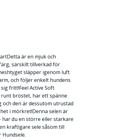
vartDetta är en mjuk och
ärg, särskilt tillverkad för
eshtyget släpper igenom luft
varm, och följer enkelt hundens
ig fritt!Feel Active Soft
 runt bröstet, har ett spänne
ng och den är dessutom utrustad
ghet i mörkret!Denna selen är
 har du en större eller starkare
 kraftigare sele såsom till
r Hundsele.