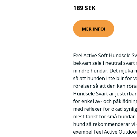
189 SEK
MER INFO!
Feel Active Soft Hundsele S
bekväm sele i neutral svart f
mindre hundar. Det mjuka m
så att hunden inte blir för 
rörelser så att den kan röra s
Hundsele Svart är justerbar
för enkel av- och påklädni
med reflexer för ökad synli
mest tänkt för små hundar -
hund så rekommenderar vi en
exempel Feel Active Outdoo