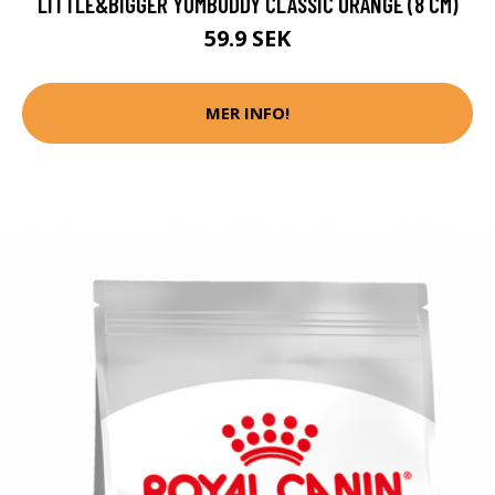
LITTLE&BIGGER YUMBUDDY CLASSIC ORANGE (8 CM)
59.9 SEK
MER INFO!