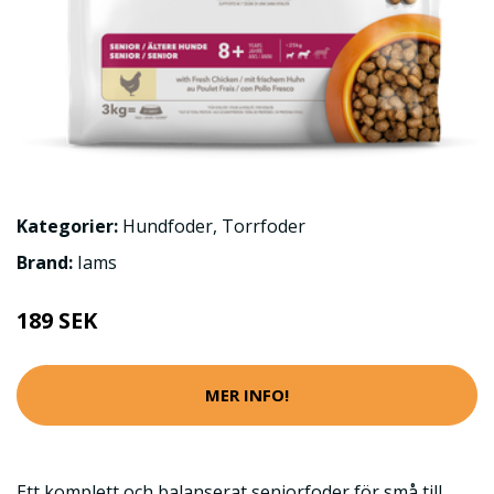
Kategorier:
Hundfoder
,
Torrfoder
Brand:
Iams
189 SEK
MER INFO!
Ett komplett och balanserat seniorfoder för små till