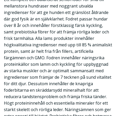
mellanstora hundraser med noggrant utvalda
ingredienser för att ge hunden ett gränslöst åldrande
där god fysik är en självklarhet. Fodret passar hundar
över 8 år och innehåller förstklassig färsk kyckling,
samt prebiotiska fibrer för att främja rörliga leder och
frisk tarmhälsa. Alla Iams produkter innehåller
högkvalitativa ingredienser med upp till 85 % animaliskt
protein, samt är helt fria från fillers, artificiella
färgämnen och GMO. Fodren innehåller näringsrika
proteinkällor som lamm och kyckling för uppbyggnad
av starka muskler och är optimalt sammansatt med
ingredienser som främjar de 7 tecknen på sund vitalitet
för ditt djur. Dessutom innehåller de knapriga
foderbitarna en skräddarsydd mineralhalt för att
reducera tandstensproblem och främja friska tänder.
Högt proteininnehåll och essentiella mineraler för ett
starkt skelett och rörliga leder. Näringsämnen som ger
extra energi till hjärtat. Prebiotiska fibrer och betmassa