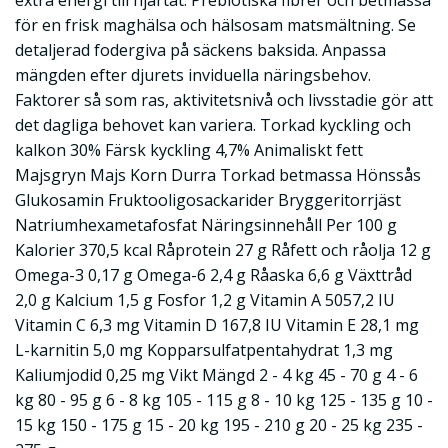
för en frisk maghälsa och hälsosam matsmältning. Se
detaljerad fodergiva på säckens baksida. Anpassa
mängden efter djurets inviduella näringsbehov.
Faktorer så som ras, aktivitetsnivå och livsstadie gör att
det dagliga behovet kan variera. Torkad kyckling och
kalkon 30% Färsk kyckling 4,7% Animaliskt fett
Majsgryn Majs Korn Durra Torkad betmassa Hönssås
Glukosamin Fruktooligosackarider Bryggeritorrjäst
Natriumhexametafosfat Näringsinnehåll Per 100 g
Kalorier 370,5 kcal Råprotein 27 g Råfett och råolja 12 g
Omega-3 0,17 g Omega-6 2,4 g Råaska 6,6 g Växttråd
2,0 g Kalcium 1,5 g Fosfor 1,2 g Vitamin A 5057,2 IU
Vitamin C 6,3 mg Vitamin D 167,8 IU Vitamin E 28,1 mg
L-karnitin 5,0 mg Kopparsulfatpentahydrat 1,3 mg
Kaliumjodid 0,25 mg Vikt Mängd 2 - 4 kg 45 - 70 g 4 - 6
kg 80 - 95 g 6 - 8 kg 105 - 115 g 8 - 10 kg 125 - 135 g 10 -
15 kg 150 - 175 g 15 - 20 kg 195 - 210 g 20 - 25 kg 235 -