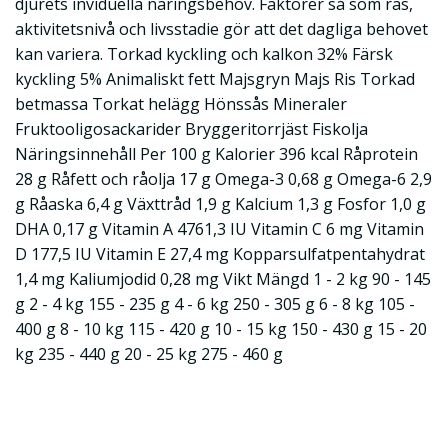
djurets inviduella näringsbehov. Faktorer så som ras,
aktivitetsnivå och livsstadie gör att det dagliga behovet
kan variera. Torkad kyckling och kalkon 32% Färsk
kyckling 5% Animaliskt fett Majsgryn Majs Ris Torkad
betmassa Torkat helägg Hönssås Mineraler
Fruktooligosackarider Bryggeritorrjäst Fiskolja
Näringsinnehåll Per 100 g Kalorier 396 kcal Råprotein
28 g Råfett och råolja 17 g Omega-3 0,68 g Omega-6 2,9
g Råaska 6,4 g Växttråd 1,9 g Kalcium 1,3 g Fosfor 1,0 g
DHA 0,17 g Vitamin A 4761,3 IU Vitamin C 6 mg Vitamin
D 177,5 IU Vitamin E 27,4 mg Kopparsulfatpentahydrat
1,4 mg Kaliumjodid 0,28 mg Vikt Mängd 1 - 2 kg 90 - 145
g 2 - 4 kg 155 - 235 g 4 - 6 kg 250 - 305 g 6 - 8 kg 105 -
400 g 8 - 10 kg 115 - 420 g 10 - 15 kg 150 - 430 g 15 - 20
kg 235 - 440 g 20 - 25 kg 275 - 460 g