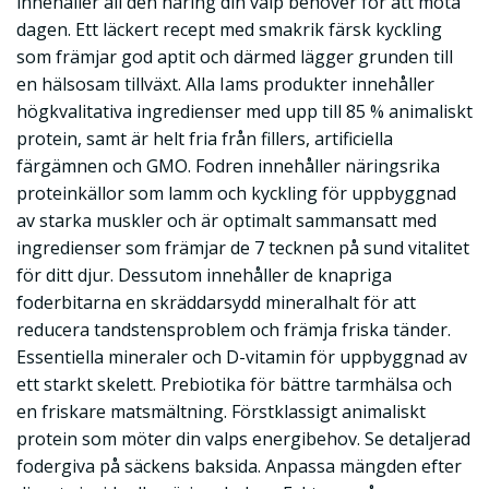
innehåller all den näring din valp behöver för att möta
dagen. Ett läckert recept med smakrik färsk kyckling
som främjar god aptit och därmed lägger grunden till
en hälsosam tillväxt. Alla Iams produkter innehåller
högkvalitativa ingredienser med upp till 85 % animaliskt
protein, samt är helt fria från fillers, artificiella
färgämnen och GMO. Fodren innehåller näringsrika
proteinkällor som lamm och kyckling för uppbyggnad
av starka muskler och är optimalt sammansatt med
ingredienser som främjar de 7 tecknen på sund vitalitet
för ditt djur. Dessutom innehåller de knapriga
foderbitarna en skräddarsydd mineralhalt för att
reducera tandstensproblem och främja friska tänder.
Essentiella mineraler och D-vitamin för uppbyggnad av
ett starkt skelett. Prebiotika för bättre tarmhälsa och
en friskare matsmältning. Förstklassigt animaliskt
protein som möter din valps energibehov. Se detaljerad
fodergiva på säckens baksida. Anpassa mängden efter