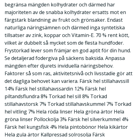
begränsa mängden kolhydrater och därmed har
majoriteten av de snabba kolhydrater ersatts mot en
färgstark blandning av frukt och grönsaker. Endast
naturliga näringsämnen och därmed inga syntetiska
tillsatser av zink, koppar och Vitamin-E. 70 % rent kött,
vilket är dubbelt så mycket som de flesta hundfoder.
Frystorkad lever som främjar en god aptit för din hund.
Se detaljerad fodergiva på säckens baksida. Anpassa
mängden efter djurets inviduella näringsbehov.
Faktorer så som ras, aktivitetsnivå och livsstadie gör att
det dagliga behovet kan variera. Färsk hel stillahavssill
14% Färsk hel stillahavssardin 12% Färsk hel
piltandsflundra 8% Torkad hel sill 8% Torkad
stillahavstorsk 7% Torkad stillahavskummel 7% Torkad
hel vitling 7% Hela röda linser Hela gröna ärtor Hela
gröna linser Pollockolja 3% Färsk hel silverkummel 4%
Färsk hel kungsfisk 4% Hela pintobönor Hela kikärtor
Hela gula ärtor Kallpressad solrosolja Färsk