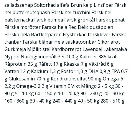
salladssenap Soltorkad alfafa Brun kelp Linsfiber Färsk
hel butternutsquash Färsk hel zucchini Färsk hel
palsternacka Färsk pumpa Färsk grönkål Färsk spenat
Färska morötter Färska hela Red Deliciousäpplen
Färska hela Bartlettpäron Frystorkad torsklever Färska
tranbär Färska blåbär Hela saskatoonbär Cikoriarot
Gurkmeja Mjölktistel Kardborrerot Lavendel Läkemalva
Nypon Näringsinnehåll Per 100 g Kalorier 385 kcal
Råprotein 35 g Råfett 17 g Råaska 7 g Växtråd 6 g
Vatten 12 g Kalcium 1,3 g Fosfor 1,0 g DHA 0,9 g EPA 0,7
g Glukosamin 70 mg Kondroitinsulfat 90 mg Omega-6
2,2 g Omega-3 2,2 g Vitamin E Vikt Mängd 2 - 5 kg 30 -
90 g 5 - 10 kg 60 - 150 g 10 - 20 kg 90 - 240 g 20 - 30 kg
160 - 360 g 30 - 40 kg 240 - 440 g 40 - 50 kg 280 - 510 g